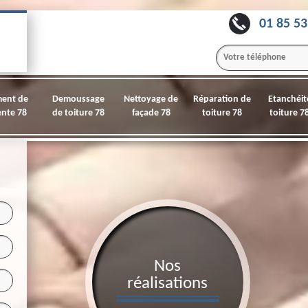
01 85 53
ment de
Demoussage
Nettoyage de
Réparation de
Etanchéit
nte 78
de toiture 78
façade 78
toiture 78
toiture 7
Nos
réalisations