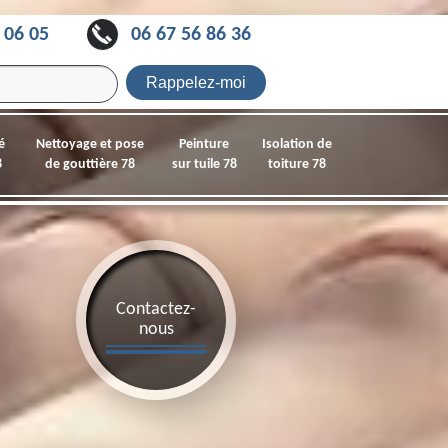
 06 05
06 67 56 86 36
é
Nettoyage et pose
Peinture
Isolation de
8
de gouttière 78
sur tuile 78
toiture 78
Contactez-
nous