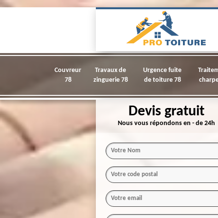
Couvreur
Travaux de
Urgence fuite
Traite
78
zinguerie 78
de toiture 78
charpe
Devis gratuit
Nous vous répondons en - de 24h