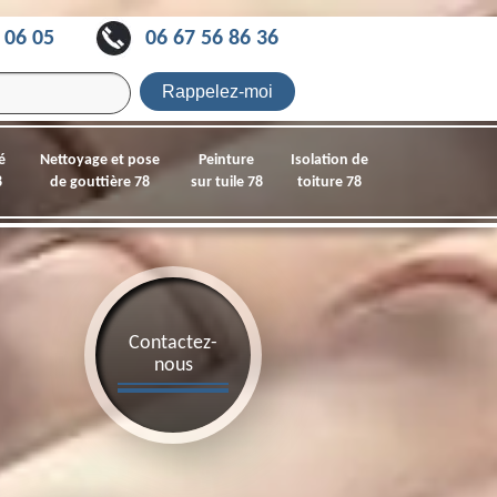
 06 05
06 67 56 86 36
é
Nettoyage et pose
Peinture
Isolation de
8
de gouttière 78
sur tuile 78
toiture 78
Contactez-
nous