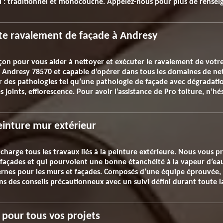
épi : traditionnel et monocouche. Appelez-nous pour plus de rense
te ravalement de façade à Andresy
on pour vous aider à nettoyer et exécuter le ravalement de votre 
ns Andresy 78570 et capable d’opérer dans tous les domaines de n
er des pathologies tel qu’une pathologie de façade avec dégradat
 joints, efflorescence. Pour avoir l’assistance de Pro toiture, n’hé
einture mur extérieur
 charge tous les travaux liés à la peinture extérieure. Nous vous 
s façades et qui pourvoient une bonne étanchéité à la vapeur d’ea
xternes pour les murs et façades. Composés d’une équipe éprouvée
s des conseils précautionneux avec un suivi défini durant toute la
 pour tous vos projets