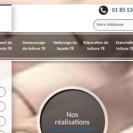
01 85 53
ment de
Demoussage
Nettoyage de
Réparation de
Etanchéit
nte 78
de toiture 78
façade 78
toiture 78
toiture 7
Nos
réalisations