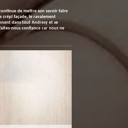
continue de mettre son savoir-faire
le crépi façade, le ravalement
iennent dans tout Andresy et se
 faites-nous confiance car nous ne