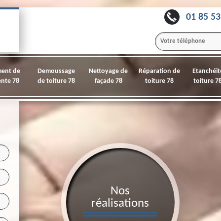
01 85 53
ment de
Demoussage
Nettoyage de
Réparation de
Etanchéit
nte 78
de toiture 78
façade 78
toiture 78
toiture 7
Nos
réalisations