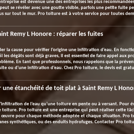
entreprise est devenue une des entreprises les plus recommandées
 peut se révéler avec une goutte visible, parfois une petite fuite 
 sur tout le mur. Pro toiture est à votre service pour toutes de
aint Remy L Honore : réparer les fuites
r la cause pour vérifier l’origine une infiltration d’eau. En fonct
Si les dégâts sont déjà graves, il est essentiel de faire appel aux 
roblème. En tant que professionnels, nous rappelons que la prévent
uite ou d’une infiltration d’eau. Chez Pro toiture, le devis est gra
 une étanchéité de toit plat à Saint Remy L Hono
’infiltration de l’eau qu’une toiture en pente ou à versant. Pour év
 toiture. Pro toiture est une entreprise qui peut réaliser cette tâc
 œuvre pour chaque méthode adoptée et chaque situation. Pro to
ranes synthétiques, ou des enduits hydrofuges. Contacter Pro toi