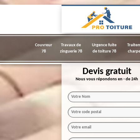
Couvreur
Travaux de
Urgence fuite
Traite
78
zinguerie 78
de toiture 78
charpe
Devis gratuit
Nous vous répondons en - de 24h