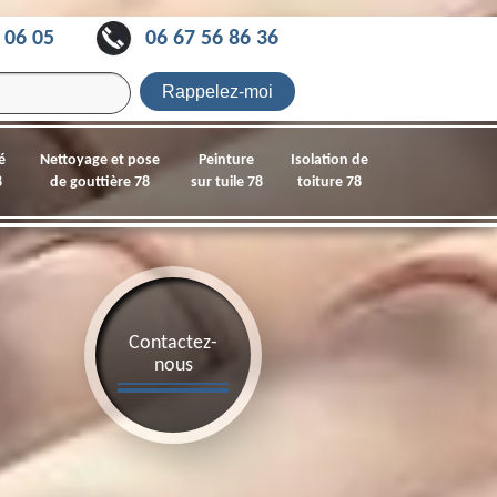
 06 05
06 67 56 86 36
é
Nettoyage et pose
Peinture
Isolation de
8
de gouttière 78
sur tuile 78
toiture 78
Contactez-
nous