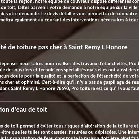
 toute la région, notre équipe de couvreur dispose différentes c
 de toit, faites parvenir votre demande à notre équipe sur la ville
enir votre demande. Le devis détaillé vous permettra de connaître 
mettra également au courant des interventions nécessaires à tous 
ité de toiture pas cher à Saint Remy L Honore
épenses nécessaires pour réaliser des travaux d’étanchéités, Pro toi
 des ouvriers et techniciens spécialisés mais elles ont aussi des 
aucun doute pour la qualité et la perfection de l’étanchéité de votr
ns cher et optimisé. C’est-à-dire qu’il n’y a pas de gaspillage de r
 dans Saint Remy L Honore 78690, Pro toiture est ce qu’il vous fau
tion d’eau de toit
de toit permet d’éviter tous risques d’altération de la toiture et d
ut-être que les tuiles sont cassées, fissurées ou déplacées. Une int
 la propagation de l’eau dans toute la maison doit être ainsi fait