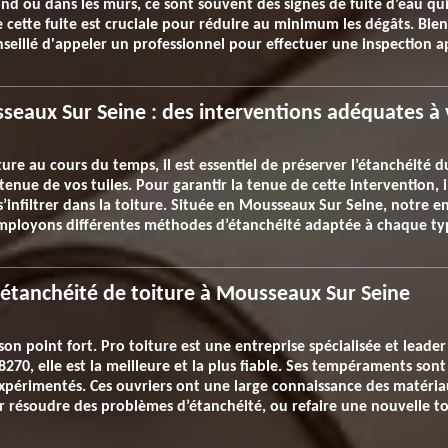
ond ou dans les murs, ce sont souvent des signes de fuite d’eau qu
e cette fuite est cruciale pour réduire au minimum les dégâts. Bien 
onseillé d'appeler un professionnel pour effectuer une inspection 
sseaux Sur Seine : des interventions adéquates à
ure au cours du temps, il est essentiel de préserver l’étanchéité du
 tenue de vos tuiles. Pour garantir la tenue de cette intervention, 
’infiltrer dans la toiture. Située en Mousseaux Sur Seine, notre e
mployons différentes méthodes d’étanchéité adaptée à chaque typ
’étanchéité de toiture à Mousseaux Sur Seine
 son point fort. Pro toiture est une entreprise spécialisée et lead
70, elle est la meilleure et la plus fiable. Ses tempéraments sont
 expérimentés. Ces ouvriers ont une large connaissance des matéri
our résoudre des problèmes d’étanchéité, ou refaire une nouvelle to