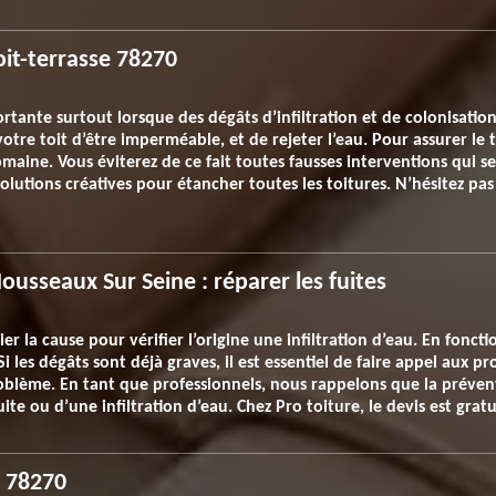
oit-terrasse 78270
ortante surtout lorsque des dégâts d’infiltration et de colonisati
otre toit d’être imperméable, et de rejeter l’eau. Pour assurer le 
maine. Vous éviterez de ce fait toutes fausses interventions qui se
olutions créatives pour étancher toutes les toitures. N’hésitez pa
ousseaux Sur Seine : réparer les fuites
r la cause pour vérifier l’origine une infiltration d’eau. En fonct
Si les dégâts sont déjà graves, il est essentiel de faire appel aux 
roblème. En tant que professionnels, nous rappelons que la prévent
uite ou d’une infiltration d’eau. Chez Pro toiture, le devis est gra
t 78270