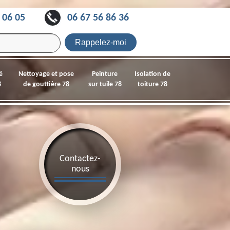
 06 05
06 67 56 86 36
é
Nettoyage et pose
Peinture
Isolation de
8
de gouttière 78
sur tuile 78
toiture 78
Contactez-
nous