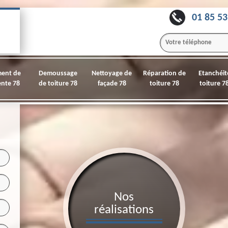
01 85 53
ment de
Demoussage
Nettoyage de
Réparation de
Etanchéit
nte 78
de toiture 78
façade 78
toiture 78
toiture 7
Nos
réalisations