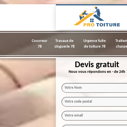
Couvreur
Travaux de
Urgence fuite
Traite
78
zinguerie 78
de toiture 78
charpe
Devis gratuit
Nous vous répondons en - de 24h