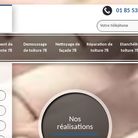
01 85 53
ment de
Demoussage
Nettoyage de
Réparation de
Etanchéit
nte 78
de toiture 78
façade 78
toiture 78
toiture 7
Nos
réalisations