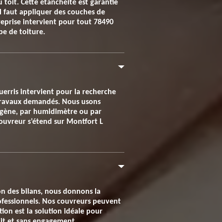
 toit. Cette étanchéité est garantie
il faut appliquer des couches de
reprise intervient pour tout 78490
e de toiture.
guerris intervient pour la recherche
us travaux demandés. Nous usons
migène, par humidimètre ou par
couvreur s’étend sur Montfort L
ion des bilans, nous donnons la
professionnels. Nos couvreurs peuvent
ion est la solution idéale pour
tuit et sans engagement.