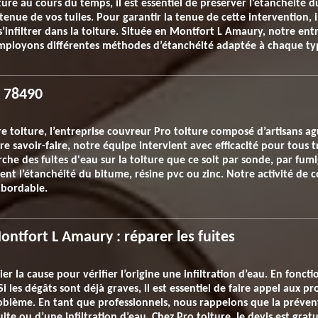
ure au cours du temps, il est essentiel de préserver l’étanchéité du
 tenue de vos tuiles. Pour garantir la tenue de cette intervention, 
’infiltrer dans la toiture. Située en Montfort L Amaury, notre ent
mployons différentes méthodes d’étanchéité adaptée à chaque typ
t 78490
otre toiture, l’entreprise couvreur Pro toiture composé d’artisans a
otre savoir-faire, notre équipe intervient avec efficacité pour to
rche des fuites d'eau sur la toiture que ce soit par sonde, par fu
nt l’étanchéité du bitume, résine pvc ou zinc. Notre activité de 
abordable.
ontfort L Amaury : réparer les fuites
r la cause pour vérifier l’origine une infiltration d’eau. En fonct
Si les dégâts sont déjà graves, il est essentiel de faire appel aux 
roblème. En tant que professionnels, nous rappelons que la prévent
uite ou d’une infiltration d’eau. Chez Pro toiture, le devis est gra