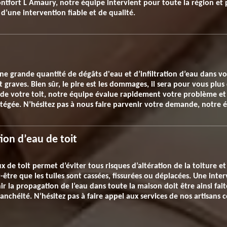
ontfort L Amaury, notre équipe intervient pour toute la région et
 d’une intervention fiable et de qualité.
une grande quantité de dégâts d'eau et d’infiltration d’eau dans v
 graves. Bien sûr, le pire est les dommages, il sera pour vous plus
é de votre toit, notre équipe évalue rapidement votre problème et
gée. N’hésitez pas à nous faire parvenir votre demande, notre éq
tion d’eau de toit
de toit permet d’éviter tous risques d’altération de la toiture et d
ut-être que les tuiles sont cassées, fissurées ou déplacées. Une int
 la propagation de l’eau dans toute la maison doit être ainsi fait
anchéité. N’hésitez pas à faire appel aux services de nos artisans