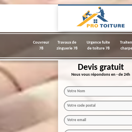
Couvreur
Travaux de
Urgence fuite
Traite
78
zinguerie 78
de toiture 78
charpe
Devis gratuit
Nous vous répondons en - de 24h