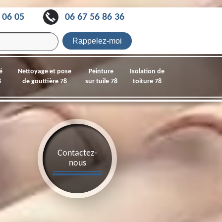
 06 05
06 67 56 86 36
é
Nettoyage et pose
Peinture
Isolation de
8
de gouttière 78
sur tuile 78
toiture 78
Contactez-
nous