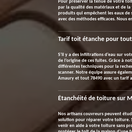
Pour préserver la tenue de votre toit
par la qualité des matériaux et de la
produits qui empêchent les eaux de s
avec des méthodes efficaces. Nous e
Tarif toit étanche pour tou
S’il y a des infiltrations d’eau sur v
de l’origine de ces fuites. Grâce à n
différentes techniques pour la reche
scanner. Notre équipe assure égaleme
Amaury et tout 78490 avec un tarif 
Étanchéité de toiture sur M
Nos artisans couvreurs peuvent étudie
solution pour réparer votre toiture. 
venir en aide à votre toiture sans p
protéger le toit de la maison d’une f