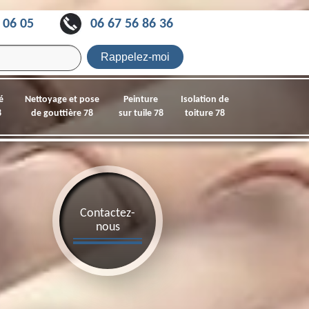
 06 05
06 67 56 86 36
é
Nettoyage et pose
Peinture
Isolation de
8
de gouttière 78
sur tuile 78
toiture 78
Contactez-
nous