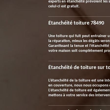
experts en étanchéité prévoient les s
celui-ci est gratuit.
Étanchéité toiture 78490
Une toiture qui fuit peut entraîner 
la réparation, mieux les dégâts seront
Garantissant la tenue et l’étanchéit
votre maison soit complètement proté
Étanchéité de toiture sur t
L’étanchéité de la toiture est une in
en couverture, nous nous occupons de
L'étanchéité de toiture est également
mettons à votre service des interven