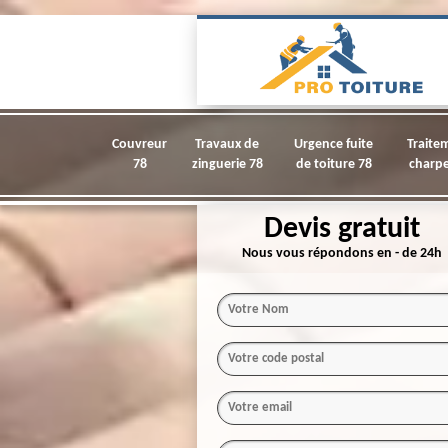
Couvreur
Travaux de
Urgence fuite
Traite
78
zinguerie 78
de toiture 78
charpe
Devis gratuit
Nous vous répondons en - de 24h