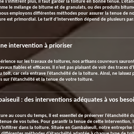
e s’infiltrent plus, il faut garder la toiture en bonne tenue. L’éta
omme le mélange de bitume et de granulats, ou des produits bitumé
 nous employons différentes méthodes pour assurer la tenue de no
ure est primordial. Le tarif d’intervention dépend de plusieurs par
ne intervention à prioriser
rience sur les travaux de toitures, nos artisans couvreurs sauront t
avaux fiables et efficaces. Il n’est pas plaisant de voir des traces 
toit, car cela entrave l’étanchéité de la toiture. Ainsi, ne laissez 
sur l’étanchéité et la tenue de votre toiture.
aiseuil : des interventions adéquates à vos beso
ure au cours du temps, il est essentiel de préserver l’étanchéité du
 tenue de vos tuiles. Pour garantir la tenue de cette intervention, 
infiltrer dans la toiture. Située en Gambaiseuil, notre entreprise
différentes méthodes d’étanchéité adaptée à chaque type de toi