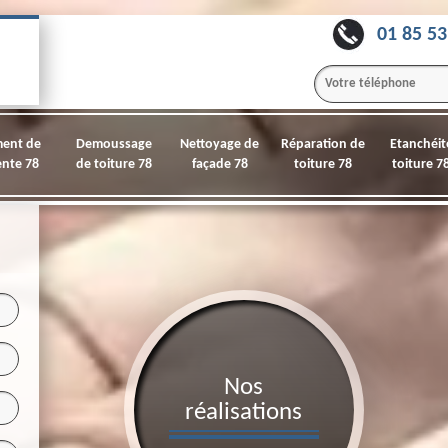
01 85 53
ment de
Demoussage
Nettoyage de
Réparation de
Etanchéit
nte 78
de toiture 78
façade 78
toiture 78
toiture 7
Nos
réalisations