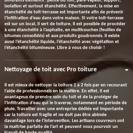
différents éléments : pente du toit, pare-vapeur, support,
isolation et surtout étanchéité. Effectivement, la mise en
étanchéité de toit-terrasse est importante afin de prévenir
l’infiltration d’eau dans votre maison. Si votre toit-terrasse
est sur un local, il sert de toiture. Il est possible de procéder
à une étanchéité à l’asphalte, en multicouches (feuilles de
bitumes consolidés) et aux produits goudronnés. Il existe
aussi l’étanchéité liquide, l’étanchéité avec végétation et
l’étanchéité bitumineuse. Libre à vous de choisir !
Nettoyage de toit avec Pro toiture
Il est mieux de nettoyer la toiture 1 à 2 fois par en recourant
l’aide de professionnels en la matière. En effet, il est
avantageux de prendre soin du toit et de la protéger de
l’infiltration d’eau qui le traverse, notamment en période de
pluie. Travailler avec une entreprise dédiée est importante
car la toiture est fragile et ne doit pas être abimée
davantage lors de l’intervention. Les artisans couvreurs ont
la maitrise parfaite de l’art et peuvent vous pourvoir un
travail de haute qualité.