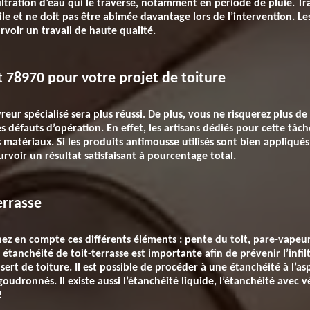
nfiltration d’eau qui le traverse, notamment en période de pluie. T
gile et ne doit pas être abimée davantage lors de l’intervention. Le
rvoir un travail de haute qualité.
 78970 pour votre projet de toiture
r spécialisé sera plus réussi. De plus, vous ne risquerez plus de 
 défauts d’opération. En effet, les artisans dédiés pour cette tâche
nts matériaux. Si les produits antimousse utilisés sont bien appliqu
ourvoir un résultat satisfaisant à pourcentage total.
errasse
ez en compte ces différents éléments : pente du toit, pare-vapeur,
 étanchéité de toit-terrasse est importante afin de prévenir l’infil
il sert de toiture. Il est possible de procéder à une étanchéité à l’a
oudronnés. Il existe aussi l’étanchéité liquide, l’étanchéité avec v
!