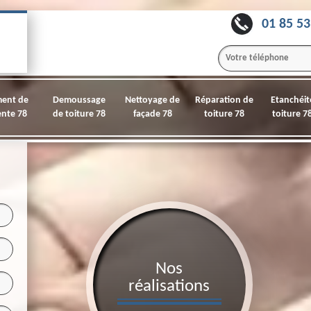
01 85 53
ment de
Demoussage
Nettoyage de
Réparation de
Etanchéit
nte 78
de toiture 78
façade 78
toiture 78
toiture 7
Nos
réalisations