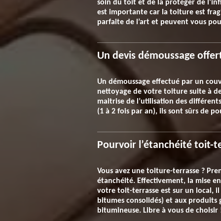
soin du toit et de la protéger de l’i
est importante car la toiture est fra
parfaite de l’art et peuvent vous pou
Un devis démoussage offert
Un démoussage effectué par un couvreu
nettoyage de votre toiture suite à des
maitrise de l’utilisation des différe
(1 à 2 fois par an), ils sont sûrs de p
Pourvoir l’étanchéité toit-t
Vous avez une toiture-terrasse ? Pren
étanchéité. Effectivement, la mise en
votre toit-terrasse est sur un local, 
bitumes consolidés) et aux produits g
bitumineuse. Libre à vous de choisir 