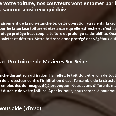
e votre toiture, nos couvreurs vont entamer par 
Ils sauront ainsi ceux qui doiv
rgissement de la non-étanchéité. Cette opération va ralentir la cro
 purifié la surface toiture et être assuré qu’elle est sèche et n'est 
rofuge protège beaucoup la toiture et prolonge sa durabilité. Quan
les saletés et détritus. Votre toit sera donc protégé des végétaux qui
avec Pro toiture de Mezieres Sur Seine
nche durant son utilisation ? En effet, le toit doit être loin de to
le de protecteur contre l’infiltration d’eau, l’ensemble de la struc
n en plus des dommages déjà provoqués. Nous avons différents mat
 durable de votre toiture. Appelez-nous, nous serons là pour vou
 vous aide (78970)