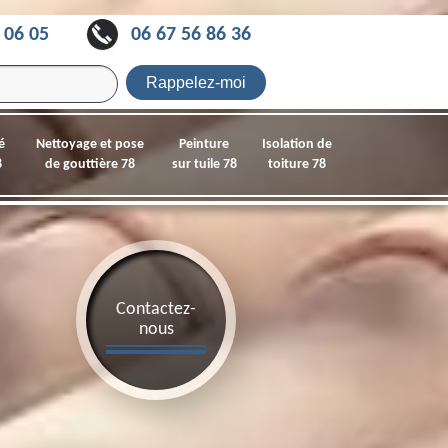
 06 05
06 67 56 86 36
é
Nettoyage et pose
Peinture
Isolation de
8
de gouttière 78
sur tuile 78
toiture 78
Contactez-
nous