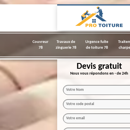
Couvreur
Travaux de
Urgence fuite
Traite
78
zinguerie 78
de toiture 78
charpe
Devis gratuit
Nous vous répondons en - de 24h