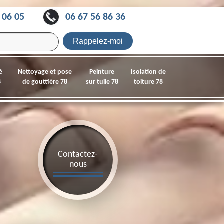
 06 05
06 67 56 86 36
é
Nettoyage et pose
Peinture
Isolation de
8
de gouttière 78
sur tuile 78
toiture 78
Contactez-
nous