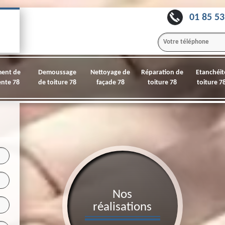
01 85 53
ment de
Demoussage
Nettoyage de
Réparation de
Etanchéit
nte 78
de toiture 78
façade 78
toiture 78
toiture 7
Nos
réalisations