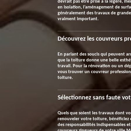
devrait pas être prise à la légère, m
en isolation, l’aménagement de surfa
généralement des travaux de grande a
vraiment important.
Découvrez les couvreurs pr
En parlant des soucis qui peuvent arr
que la toiture donne une belle esthé
travail. Pour la rénovation ou un dé
vous trouver un couvreur professionn
toiture.
Sélectionnez sans faute vot
Quels que soient les travaux dont v
renouveler votre toiture, bénéficiez 
des responsabilités indispensables et
couvreurs zingueurs de votre ville M