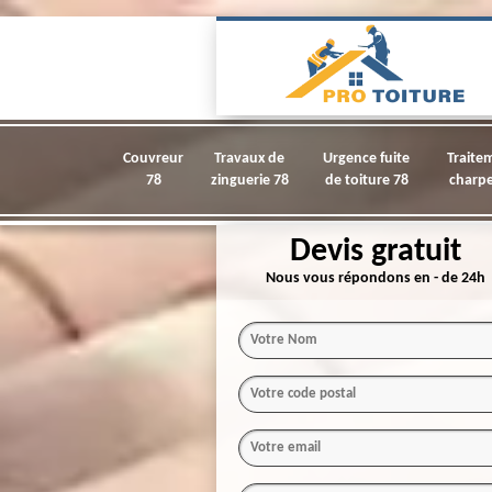
Couvreur
Travaux de
Urgence fuite
Traite
78
zinguerie 78
de toiture 78
charpe
Devis gratuit
Nous vous répondons en - de 24h