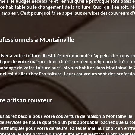
ême si le budget nécessaire et l’ennui qu’elle provoque sont assez e
ce habitable ou le changement de la toiture. Quoi qu’il en soit, r
mpleur. C’est pourquoi faire appel aux services des couvreurs d’
ofessionnels à Montainville
iver à votre toiture, il est très recommandé d’appeler des couvreur
tique de votre maison, donc choisissez bien quelqu’un de très co
pannage de votre toiture aussi, si vous habitez dans Montainville 
el est d’aller chez Pro toiture. Leurs couvreurs sont des professi
re artisan couvreur
ous aurez besoin pour votre couverture de maison à Montainville
de services de haute qualité à un prix abordable. Sachez que la toi
 esthétiques pour votre demeure. Faites le meilleur choix en entrep
ontainville sont à votre disponibilité et peuvent vous proposer le