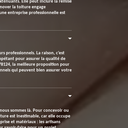
xténuants. Elle peut inclure la remise
énover la toiture engage
une entreprise professionnelle est
s professionnels. La raison, c’est
mpétant pour assurer la qualité de
78124, la meilleure proposition pour
onnels qui peuvent bien assurer votre
, nous sommes là. Pour concevoir ou
ture est inestimable, car elle occupe
rise et matériaux : les artisans
ur savoir-faire pour un projet