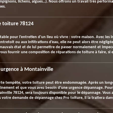
ignons, lichens, algues…). Nous offrons un travail très performant
ues.
e toiture 78124
itable pour l’entretien d’un lieu où vivre : votre maison. Avec les 
entretoit ou aux infiltrations d’eau, elle ne peut alors être négligé
 mauvais état et de lui permettre de passer normalement et impec
vous fournir une composition de réparations de toiture à faire, si 
urgence à Montainville
forte tempête, votre toiture peut être endommagée. Après un long
oudainement et que vous avez besoin d’une urgence dépannage. Pou
inville 78124, sera toujours disponible pour le dépannage. Vous a
votre demande de dépannage chez Pro toiture, il la traitera dans l