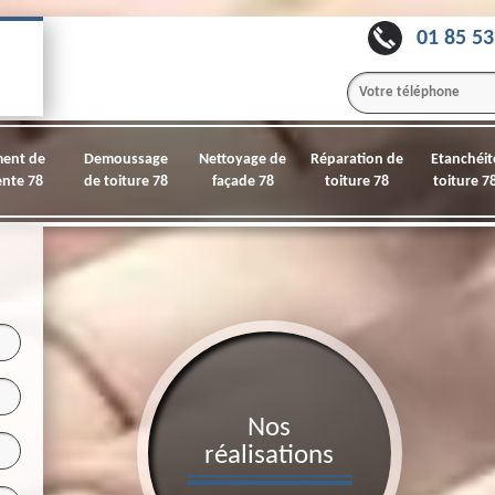
01 85 53
ment de
Demoussage
Nettoyage de
Réparation de
Etanchéit
nte 78
de toiture 78
façade 78
toiture 78
toiture 7
Nos
réalisations