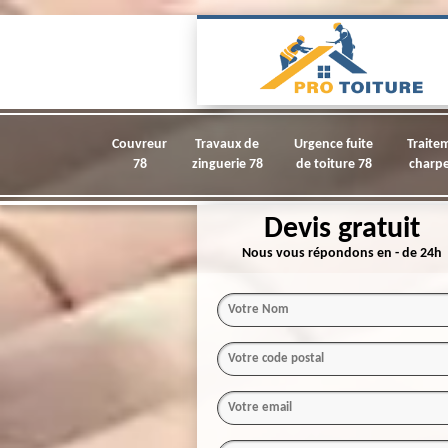
Couvreur
Travaux de
Urgence fuite
Traite
78
zinguerie 78
de toiture 78
charpe
Devis gratuit
Nous vous répondons en - de 24h