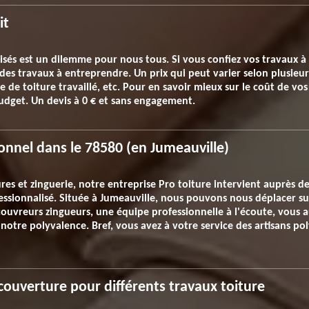
it
alisés est un dilemme pour nous tous. Si vous confiez vos travaux à
 des travaux à entreprendre. Un prix qui peut varier selon plusieur
èle de toiture travaillé, etc. Pour en savoir mieux sur le coût de v
udget. Un devis à 0 € et sans engagement.
onnel dans le 78580 (en Jumeauville)
es et zinguerie, notre entreprise Pro toiture intervient auprès des
essionnalisé. Située à Jumeauville, nous pouvons nous déplacer sur 
couvreurs zingueurs, une équipe professionnelle à l'écoute, vous au
 notre polyvalence. Bref, vous avez à votre service des artisans po
couverture pour différents travaux toiture