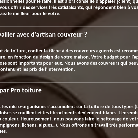
ssionnelles pour le faire. Il est alors conseillé d’appeler [client] qui
ous offrir des services très satisfaisants, qui répondent bien à vos
sez le meilleur pour le vôtre.
vailler avec d’artisan couvreur ?
t de toiture, confier la tâche à des couvreurs aguerris est recom
ture, en fonction du design de votre maison. Votre budget pour l’ap
pose sont importants pour eux. Nous avons des couvreurs qui peuv
ontenu et les prix de l’intervention.
par Pro toiture
les micro-organismes s'accumulent sur la toiture de tous types (tui
oises se rouillent et les fibrociments deviennent blancs. L’ensemb
a couleur. Heureusement, nous pouvons faire le nettoyage de votr
ignons, lichens, algues…). Nous offrons un travail très performant
ues.