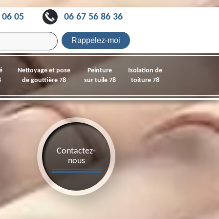
 06 05
06 67 56 86 36
é
Nettoyage et pose
Peinture
Isolation de
8
de gouttière 78
sur tuile 78
toiture 78
Contactez-
nous