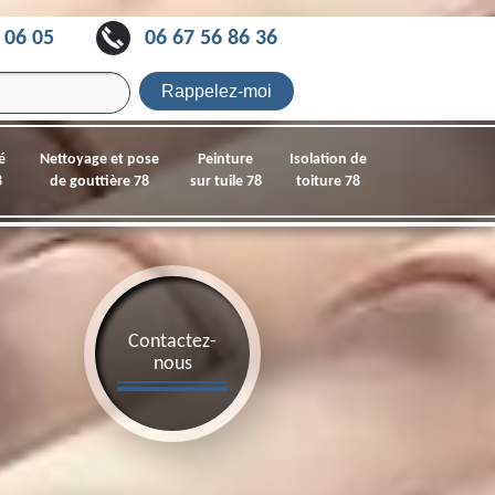
 06 05
06 67 56 86 36
é
Nettoyage et pose
Peinture
Isolation de
8
de gouttière 78
sur tuile 78
toiture 78
Contactez-
nous