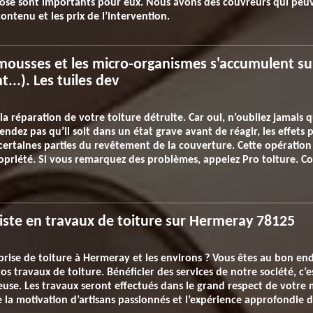
pose sont importants pour eux. Nous avons des couvreurs qui peuv
ontenu et les prix de l’intervention.
mousses et les micro-organismes s'accumulent sur
t...). Les tuiles dev
a réparation de votre toiture détruite. Car oui, n’oubliez jamais qu
ndez pas qu’il soit dans un état grave avant de réagir, les effets 
certaines parties du revêtement de la couverture. Cette opératio
propriété. Si vous remarquez des problèmes, appelez Pro toiture.
iste en travaux de toiture sur Hermeray 78125
prise de toiture à Hermeray et les environs ? Vous êtes au bon end
os travaux de toiture. Bénéficier des services de notre société, c’e
euse. Les travaux seront effectués dans le grand respect de votre 
e la motivation d’artisans passionnés et l’expérience approfondie d