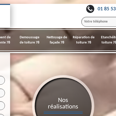
01 85 53
ment de
Demoussage
Nettoyage de
Réparation de
Etanchéit
nte 78
de toiture 78
façade 78
toiture 78
toiture 7
Nos
réalisations