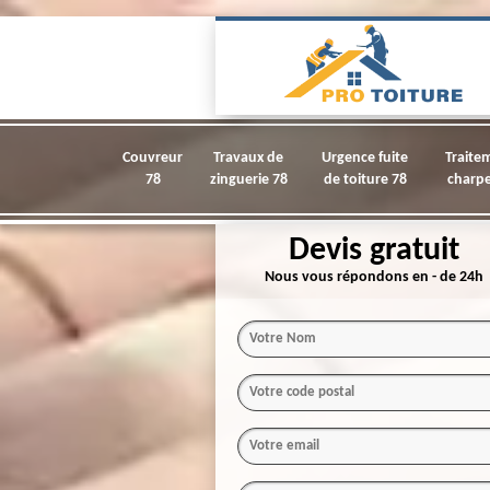
Couvreur
Travaux de
Urgence fuite
Traite
78
zinguerie 78
de toiture 78
charpe
Devis gratuit
Nous vous répondons en - de 24h