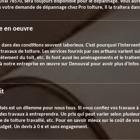
val 78570, sera toujours disponible pour le dépannage. Vous aure
votre demande de dépannage chez Pro toiture, il la traitera dans l
re en oeuvre
fait dans des conditions souvent laborieux. C’est pourquoi l’interv
ravaux de toiture. Les services fournis par ces artisans varient sui
evêtement du toit, etc. Ils font aussi les aménagements et le traite
 à notre entreprise en œuvre sur Denouval pour avoir plus d’infos 
it
alisés est un dilemme pour nous tous. Si vous confiez vos travaux à
 des travaux à entreprendre. Un prix qui peut varier selon plusieur
èle de toiture travaillé, etc. Pour en savoir mieux sur le coût de v
udget. Un devis à 0 € et sans engagement.