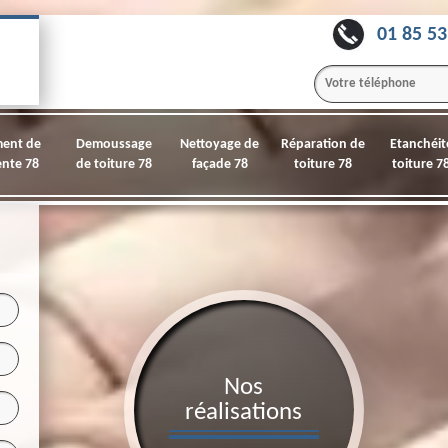
01 85 53
ment de
Demoussage
Nettoyage de
Réparation de
Etanchéit
nte 78
de toiture 78
façade 78
toiture 78
toiture 7
Nos
réalisations