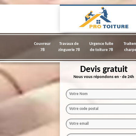
Couvreur
Travaux de
Urgence fuite
Traite
78
zinguerie 78
de toiture 78
charpe
Devis gratuit
Nous vous répondons en - de 24h