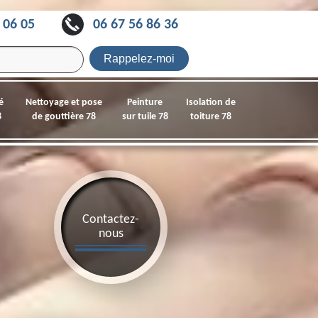
 06 05
06 67 56 86 36
é
Nettoyage et pose
Peinture
Isolation de
8
de gouttière 78
sur tuile 78
toiture 78
Contactez-
nous