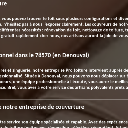
ure
ous pouvez trouver le toit sous plusieurs configurations et dive
e, n’hésitez pas à nous l’exposer clairement. Les couvreurs de not
différentes nécessités : rénovation de toit, nettoyage de toiture, t
t gratuit rapidement chez nous, nos artisans auront la joie de vou
onnel dans le 78570 (en Denouval)
es et zinguerie, notre entreprise Pro toiture intervient auprès des
essionnalisé. Située à Denouval, nous pouvons nous déplacer sur to
gueurs, une équipe professionnelle à l'écoute, vous aurez le meilleu
ce. Bref, vous avez à votre service des artisans polyvalents prêts
e notre entreprise de couverture
tre service son équipe spécialisée et capable. Avec des expérience