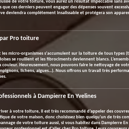
ussie de votre toiture, vous aurez un résultat impeccable sans av
rs que ces derniers peuvent engager des dépenses souvent excessiv
euve deviendra complètement insalissable et protégera son apparen
par Pro toiture
les micro-organismes s'accumulent sur la toiture de tous types (tui
oises se rouillent et les fibrociments deviennent blancs. L’ensemb
a couleur. Heureusement, nous pouvons faire le nettoyage de votr
ignons, lichens, algues…). Nous offrons un travail très performant
ues.
ofessionnels à Dampierre En Yvelines
iver à votre toiture, il est très recommandé d’appeler des couvreur
tique de votre maison, donc choisissez bien quelqu’un de très co
pannage de votre toiture aussi, si vous habitez dans Dampierre En 
vreur professionnel est d’aller chez Pro toiture. Leurs couvreurs