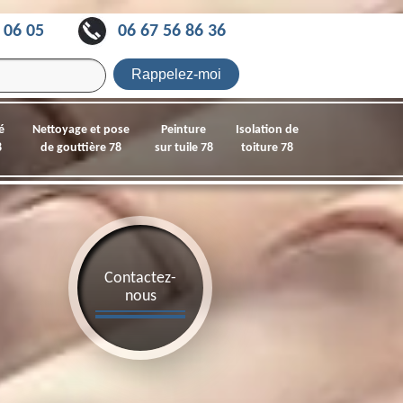
 06 05
06 67 56 86 36
é
Nettoyage et pose
Peinture
Isolation de
8
de gouttière 78
sur tuile 78
toiture 78
Contactez-
nous