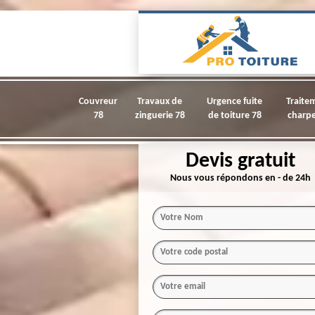
Couvreur
Travaux de
Urgence fuite
Traite
78
zinguerie 78
de toiture 78
charpe
Devis gratuit
Nous vous répondons en - de 24h