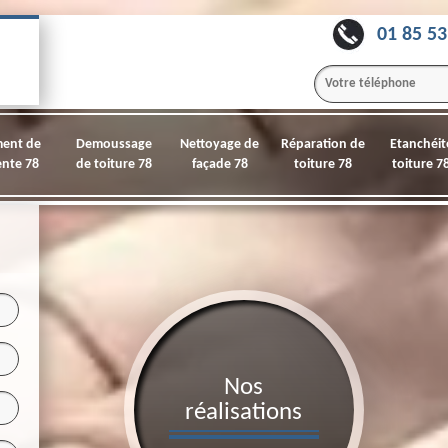
01 85 53
ment de
Demoussage
Nettoyage de
Réparation de
Etanchéit
nte 78
de toiture 78
façade 78
toiture 78
toiture 7
Nos
réalisations