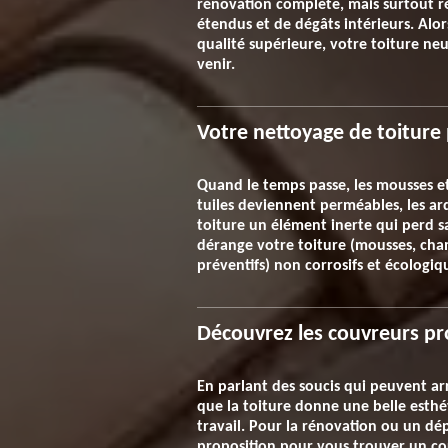
rénovation complète, mais surtout ré
étendus et de dégâts intérieurs. Alo
qualité supérieure, votre toiture n
venir.
Votre nettoyage de toiture 
Quand le temps passe, les mousses et 
tuiles deviennent perméables, les ard
toiture un élément inerte qui perd s
dérange votre toiture (mousses, champ
préventifs) non corrosifs et écologiq
Découvrez les couvreurs pr
En parlant des soucis qui peuvent arr
que la toiture donne une belle esthé
travail. Pour la rénovation ou un dé
proposition pour vous trouver un cou